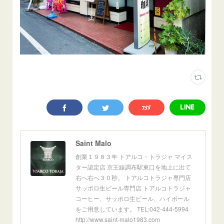
Saint Malo
創業１９８３年 トアルコ・トラジャ マイス
ター認定店 京王線調布駅東口を地上に出て
右へ右へ３０秒。 トアルコトラジャ専門店
サッポロ生ビール専門店 トアルコトラジャ
コーヒー、サッポロ生ビール、ハイボール
をご用意しています。 TEL:042-444-5994
http://www.saint-malo1983.com